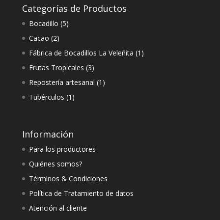
Categorías de Productos
5
Bocadillo
5
productos
2
Cacao
2
productos
1
Fábrica de Bocadillos La Veleñita
1
producto
3
Frutas Tropicales
3
productos
1
Repostería artesanal
1
producto
1
Tubérculos
1
producto
Información
Para los productores
Quiénes somos?
Términos & Condiciones
Política de Tratamiento de datos
Atención al cliente