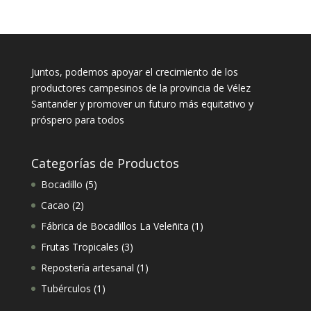
Juntos, podemos apoyar el crecimiento de los
productores campesinos de la provincia de Vélez
Santander y promover un futuro más equitativo y
próspero para todos
Categorías de Productos
5
Bocadillo
5
productos
2
Cacao
2
productos
1
Fábrica de Bocadillos La Veleñita
1
producto
3
Frutas Tropicales
3
productos
1
Repostería artesanal
1
producto
1
Tubérculos
1
producto