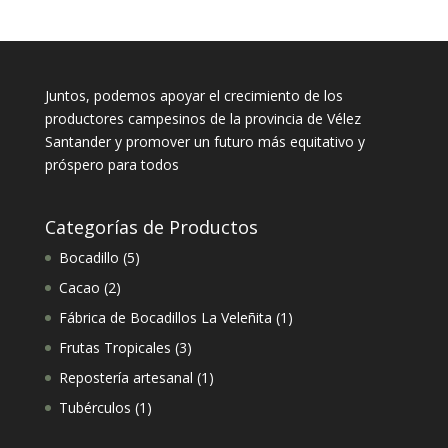
Juntos, podemos apoyar el crecimiento de los
productores campesinos de la provincia de Vélez
Santander y promover un futuro más equitativo y
próspero para todos
Categorías de Productos
5
Bocadillo
5
productos
2
Cacao
2
productos
1
Fábrica de Bocadillos La Veleñita
1
producto
3
Frutas Tropicales
3
productos
1
Repostería artesanal
1
producto
1
Tubérculos
1
producto